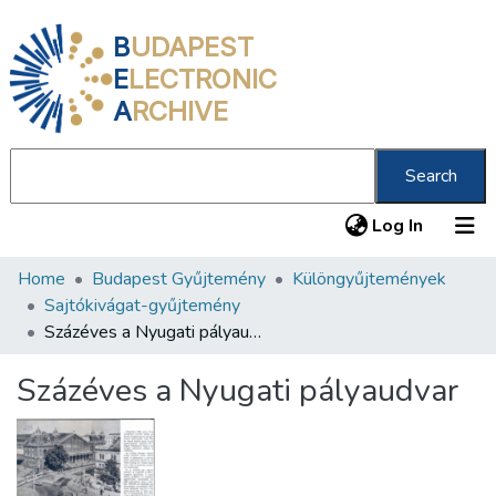
B
UDAPEST
E
LECTRONIC
A
RCHIVE
Search
(current
Log In
Home
Budapest Gyűjtemény
Különgyűjtemények
Communities & Collections
Sajtókivágat-gyűjtemény
All of DSpace
Százéves a Nyugati pályaudvar
Statistics
Százéves a Nyugati pályaudvar
About us