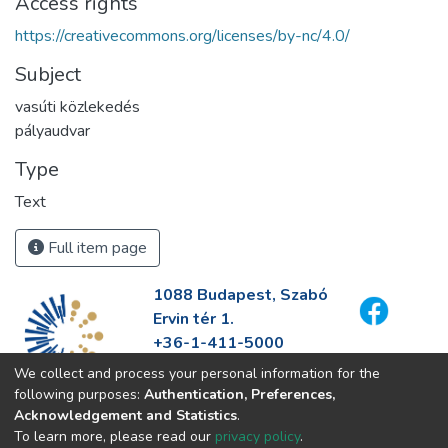
Access rights
https://creativecommons.org/licenses/by-nc/4.0/
Subject
vasúti közlekedés
pályaudvar
Type
Text
Full item page
1088 Budapest, Szabó
Ervin tér 1.
+36-1-411-5000
info@fszek.hu
We collect and process your personal information for the
https://fszek.hu
following purposes:
Authentication, Preferences,
Acknowledgement and Statistics
.
To learn more, please read our
privacy policy
.