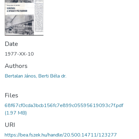
Date
1977-XX-10
Authors
Bertalan János, Berti Béla dr.
Files
68f67cf0cda3bcb156fc7e899c05595619093c7f.pdf
(1.97 MB)
URI
https://bea.fszek.hu/handle/20.500.14711/123277