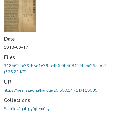
Date
1918-09-17
Files
3185614a36cb5d1e399c4b6f9b50311f49aa26ac.pdf
(325.29 KB)
URI
https://bea.fszek.hu/handle/20.500.14711/118039
Collections
Sajtókivágat-gyűjtemény