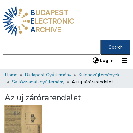
B
UDAPEST
E
LECTRONIC
A
RCHIVE
Search
(current
Log In
Home
Budapest Gyűjtemény
Különgyűjtemények
Communities & Collections
Sajtókivágat-gyűjtemény
Az uj zárórarendelet
All of DSpace
Az uj zárórarendelet
Statistics
About us