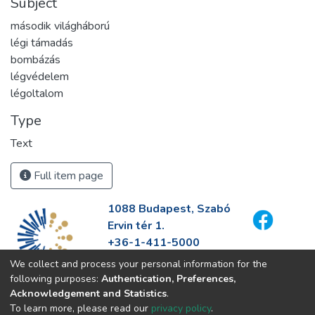
Subject
második világháború
légi támadás
bombázás
légvédelem
légoltalom
Type
Text
Full item page
1088 Budapest, Szabó
Ervin tér 1.
+36-1-411-5000
info@fszek.hu
We collect and process your personal information for the
https://fszek.hu
following purposes:
Authentication, Preferences,
Acknowledgement and Statistics
.
To learn more, please read our
privacy policy
.