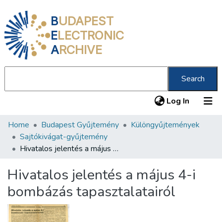
B
UDAPEST
E
LECTRONIC
A
RCHIVE
Search
(current
Log In
Home
Budapest Gyűjtemény
Különgyűjtemények
Communities & Collections
Sajtókivágat-gyűjtemény
All of DSpace
Hivatalos jelentés a május 4-i bombázás tapasztalatairól
Statistics
Hivatalos jelentés a május 4-i
About us
bombázás tapasztalatairól