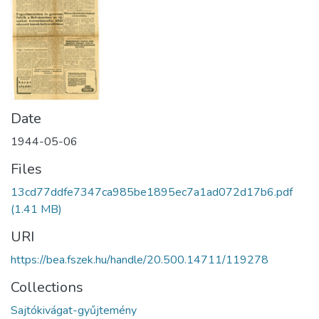
Date
1944-05-06
Files
13cd77ddfe7347ca985be1895ec7a1ad072d17b6.pdf
(1.41 MB)
URI
https://bea.fszek.hu/handle/20.500.14711/119278
Collections
Sajtókivágat-gyűjtemény