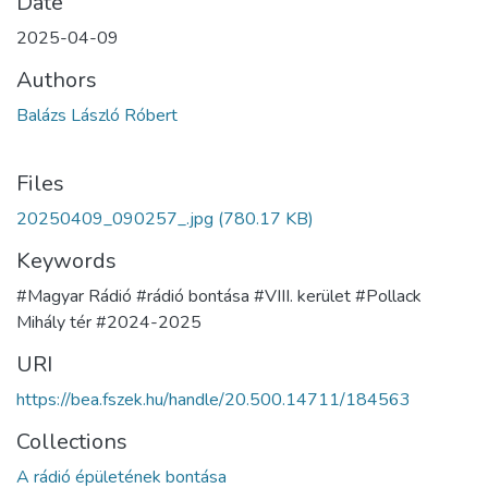
Date
2025-04-09
Authors
Balázs László Róbert
Files
20250409_090257_.jpg
(780.17 KB)
Keywords
#Magyar Rádió #rádió bontása #VIII. kerület #Pollack
Mihály tér #2024-2025
URI
https://bea.fszek.hu/handle/20.500.14711/184563
Collections
A rádió épületének bontása