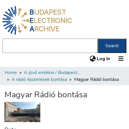
B
UDAPEST
E
LECTRONIC
A
RCHIVE
Search
(current
Log In
Home
A jövő emlékei / Budapest ma
Communities & Collections
A rádió épületének bontása
Magyar Rádió bontása
All of DSpace
Magyar Rádió bontása
Statistics
About us