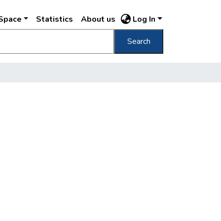
DSpace
Statistics
About us
Log In
Search