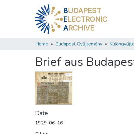
B
UDAPEST
E
LECTRONIC
A
RCHIVE
Home
Budapest Gyűjtemény
Különgyűjt
Brief aus Budapes
Date
1929-06-16