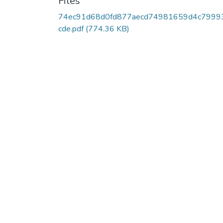
Files
74ec91d68d0fd877aecd74981659d4c7999
cde.pdf
(774.36 KB)