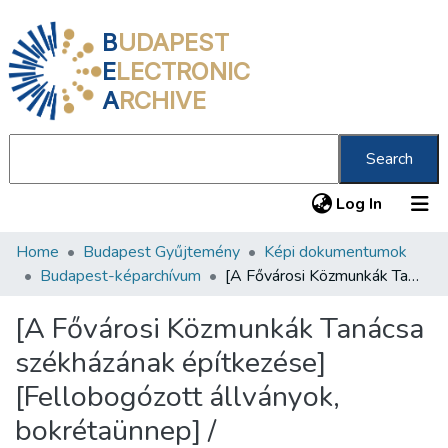
B
UDAPEST
E
LECTRONIC
A
RCHIVE
Search
(current
Log In
Home
Budapest Gyűjtemény
Képi dokumentumok
Communities & Collections
Budapest-képarchívum
[A Fővárosi Közmunkák Tanácsa székházának építkezése] [Fellobogózott állványok, bokrétaünnep] /
All of DSpace
[A Fővárosi Közmunkák Tanácsa
Statistics
székházának építkezése]
About us
[Fellobogózott állványok,
bokrétaünnep] /