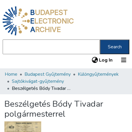
B
UDAPEST
E
LECTRONIC
A
RCHIVE
Search
(current
Log In
Home
Budapest Gyűjtemény
Különgyűjtemények
Communities & Collections
Sajtókivágat-gyűjtemény
All of DSpace
Beszélgetés Bódy Tivadar polgármesterrel
Statistics
Beszélgetés Bódy Tivadar
About us
polgármesterrel