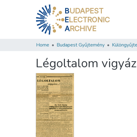
B
UDAPEST
E
LECTRONIC
A
RCHIVE
Home
Budapest Gyűjtemény
Különgyűjt
Légoltalom vigyázz.