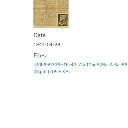
Date
1944-04-29
Files
c20b9b9339e1bc42c74c12ae528ac2c3aa56
06.pdf
(705.5 KB)