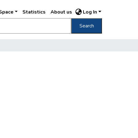
DSpace
Statistics
About us
Log In
Search