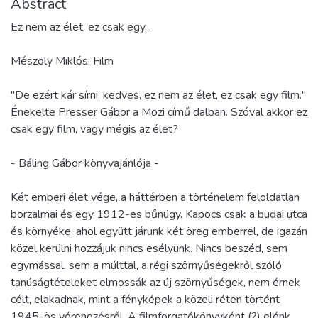
Abstract
Ez nem az élet, ez csak egy...
Mészöly Miklós: Film
"De ezért kár sírni, kedves, ez nem az élet, ez csak egy film."
Énekelte Presser Gábor a Mozi című dalban. Szóval akkor ez
csak egy film, vagy mégis az élet?
- Báling Gábor könyvajánlója -
Két emberi élet vége, a háttérben a történelem feloldatlan
borzalmai és egy 1912-es bűnügy. Kapocs csak a budai utca
és környéke, ahol együtt járunk két öreg emberrel, de igazán
közel kerülni hozzájuk nincs esélyünk. Nincs beszéd, sem
egymással, sem a múlttal, a régi szörnyűségekről szóló
tanúságtételeket elmossák az új szörnyűségek, nem érnek
célt, elakadnak, mint a fényképek a közeli réten történt
1945-ös vérengzésről. A filmforgatókönyvként (?) elénk