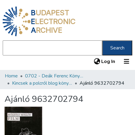
B
UDAPEST
E
LECTRONIC
A
RCHIVE
Search
(current
Log In
Home
0702 - Deák Ferenc Könyvtár
Communities & Collections
Kincsek a polcról blog könyvajánlói
Ajánló 9632702794
All of DSpace
Ajánló 9632702794
Statistics
About us