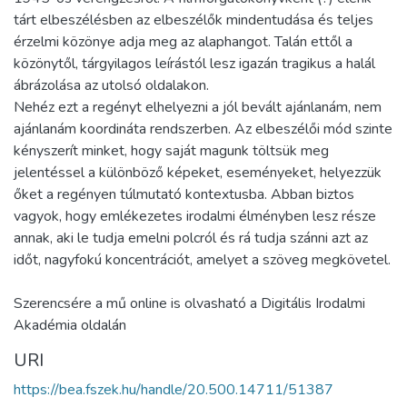
tárt elbeszélésben az elbeszélők mindentudása és teljes
érzelmi közönye adja meg az alaphangot. Talán ettől a
közönytől, tárgyilagos leírástól lesz igazán tragikus a halál
ábrázolása az utolsó oldalakon.
Nehéz ezt a regényt elhelyezni a jól bevált ajánlanám, nem
ajánlanám koordináta rendszerben. Az elbeszélői mód szinte
kényszerít minket, hogy saját magunk töltsük meg
jelentéssel a különböző képeket, eseményeket, helyezzük
őket a regényen túlmutató kontextusba. Abban biztos
vagyok, hogy emlékezetes irodalmi élményben lesz része
annak, aki le tudja emelni polcról és rá tudja szánni azt az
időt, nagyfokú koncentrációt, amelyet a szöveg megkövetel.
Szerencsére a mű online is olvasható a Digitális Irodalmi
Akadémia oldalán
URI
https://bea.fszek.hu/handle/20.500.14711/51387