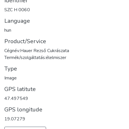
Identifier
SZC H 0060
Language
hun
Product/Service
Cégnév:Hauer Rezső Cukrászata
Termék/szolgáltatás:élelmiszer
Type
Image
GPS latitute
47.497549
GPS longitude
19.07279