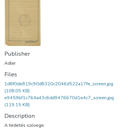
Publisher
Adler
Files
1d8f0de819c90d8320c2046d522a17fe_screen.jpg
(108.05 KB)
e9459bf1c764a43c6dd9476670d1e4c7_screen.jpg
(119.15 KB)
Description
A hirdetés szövege: