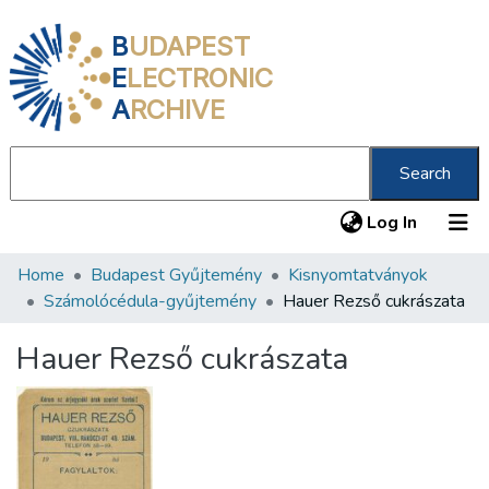
B
UDAPEST
E
LECTRONIC
A
RCHIVE
Search
(current
Log In
Home
Budapest Gyűjtemény
Kisnyomtatványok
Communities & Collections
Számolócédula-gyűjtemény
Hauer Rezső cukrászata
All of DSpace
Hauer Rezső cukrászata
Statistics
About us