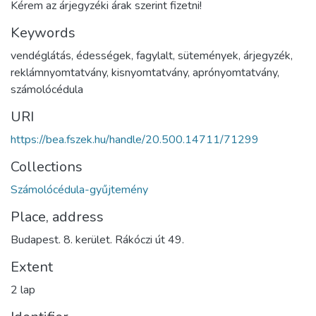
Kérem az árjegyzéki árak szerint fizetni!
Keywords
vendéglátás
,
édességek
,
fagylalt
,
sütemények
,
árjegyzék
,
reklámnyomtatvány
,
kisnyomtatvány
,
aprónyomtatvány
,
számolócédula
URI
https://bea.fszek.hu/handle/20.500.14711/71299
Collections
Számolócédula-gyűjtemény
Place, address
Budapest. 8. kerület. Rákóczi út 49.
Extent
2 lap