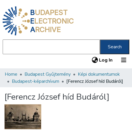
B
UDAPEST
E
LECTRONIC
A
RCHIVE
Search
(current
Log In
Home
Budapest Gyűjtemény
Képi dokumentumok
Communities & Collections
Budapest-képarchívum
[Ferencz József híd Budáról]
All of DSpace
[Ferencz József híd Budáról]
Statistics
About us