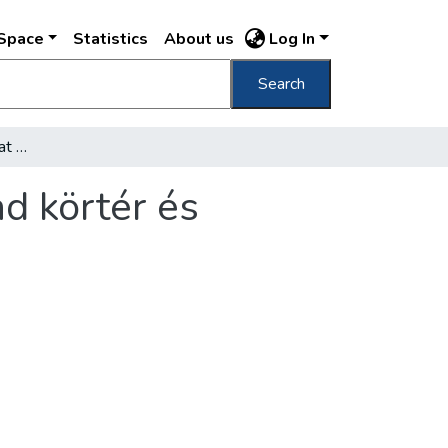
DSpace
Statistics
About us
Log In
Search
Készül a távfűtés-hálózat a Móricz Zsigmond körtér és környéke számára
d körtér és