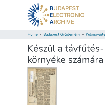
B
UDAPEST
E
LECTRONIC
A
RCHIVE
Home
Budapest Gyűjtemény
Különgyűjt
Készül a távfűtés
környéke számára