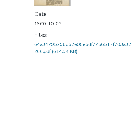
Date
1960-10-03
Files
64a34795296d52e05e5df7756517f703a3
266.pdf
(614.94 KB)