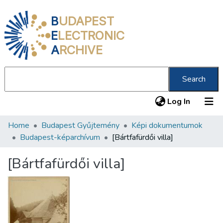
B
UDAPEST
E
LECTRONIC
A
RCHIVE
Search
(current
Log In
Home
Budapest Gyűjtemény
Képi dokumentumok
Communities & Collections
Budapest-képarchívum
[Bártfafürdői villa]
All of DSpace
[Bártfafürdői villa]
Statistics
About us