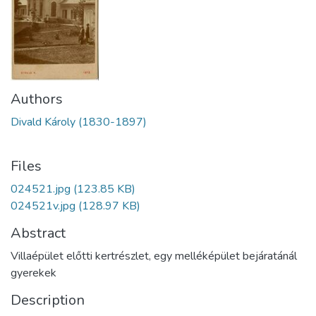
Authors
Divald Károly (1830-1897)
Files
024521.jpg
(123.85 KB)
024521v.jpg
(128.97 KB)
Abstract
Villaépület előtti kertrészlet, egy melléképület bejáratánál
gyerekek
Description