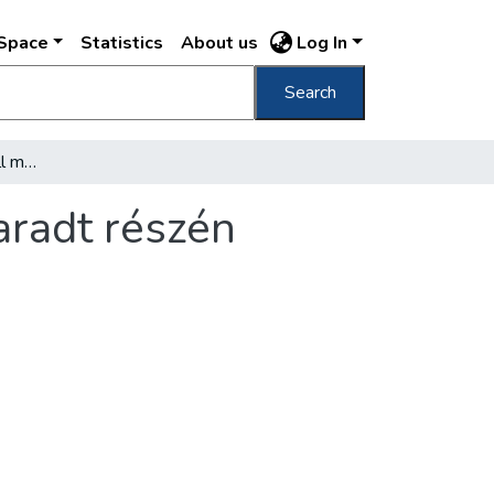
DSpace
Statistics
About us
Log In
Search
Két nevezetes épület áll még Tabán megmaradt részén
radt részén