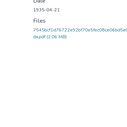
Date
1935-04-21
Files
7545bcf1d76722e92bf70e5fec08ce06bd5e
da.pdf
(2.06 MB)