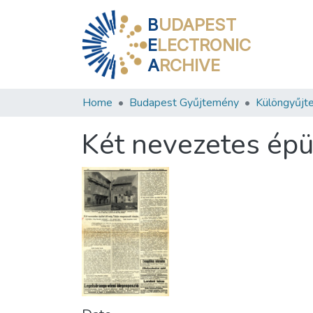
B
UDAPEST
E
LECTRONIC
A
RCHIVE
Home
Budapest Gyűjtemény
Különgyűjt
Két nevezetes épü