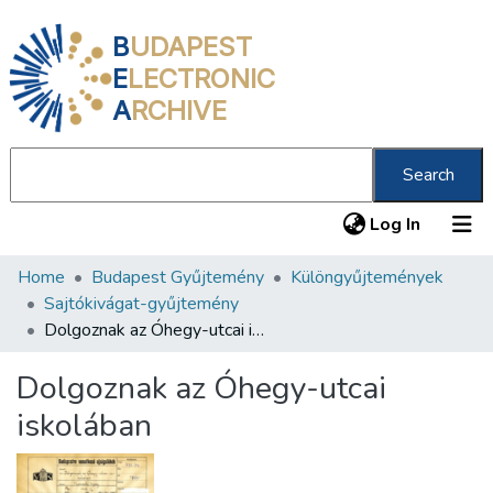
B
UDAPEST
E
LECTRONIC
A
RCHIVE
Search
(current
Log In
Home
Budapest Gyűjtemény
Különgyűjtemények
Communities & Collections
Sajtókivágat-gyűjtemény
All of DSpace
Dolgoznak az Óhegy-utcai iskolában
Statistics
Dolgoznak az Óhegy-utcai
About us
iskolában