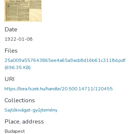
Date
1922-01-08
Files
25a009a557643865ee4a65a9acb8d16b61c3118d.pdf
(696.35 KB)
URI
https://bea.fszek.hu/handle/20.500.14711/120455
Collections
Sajtókivágat-gyűjtemény
Place, address
Budapest