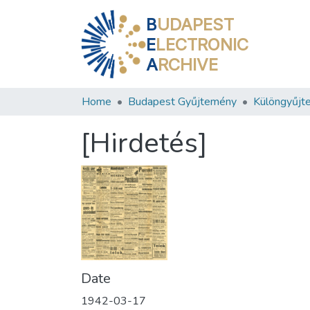
B
UDAPEST
E
LECTRONIC
A
RCHIVE
Home
Budapest Gyűjtemény
Különgyűjt
[Hirdetés]
Date
1942-03-17