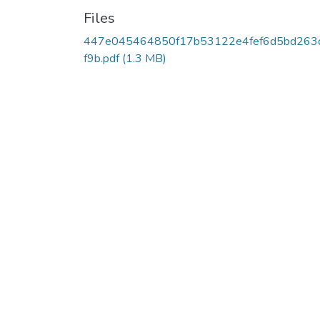
Files
447e045464850f17b53122e4fef6d5bd263
f9b.pdf
(1.3 MB)