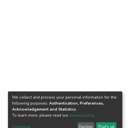
We collect and process your personal information for the
following purposes:
Authentication, Preferences,
Acknowledgement and Statistics
.
To learn more, please read our
privacy policy
.
Customize
Decline
That's ok