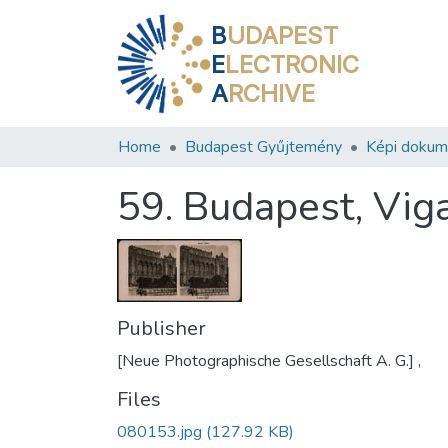
B
UDAPEST
E
LECTRONIC
A
RCHIVE
Home
Budapest Gyűjtemény
Képi doku
59. Budapest, Vig
Publisher
[Neue Photographische Gesellschaft A. G.] ,
Files
080153.jpg
(127.92 KB)