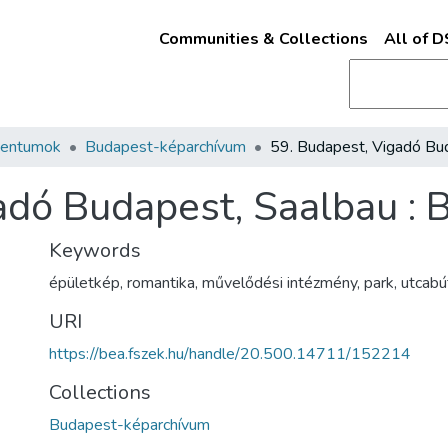
Communities & Collections
All of 
mentumok
Budapest-képarchívum
adó Budapest, Saalbau : 
Keywords
épületkép
,
romantika
,
művelődési intézmény
,
park
,
utcabú
URI
https://bea.fszek.hu/handle/20.500.14711/152214
Collections
Budapest-képarchívum