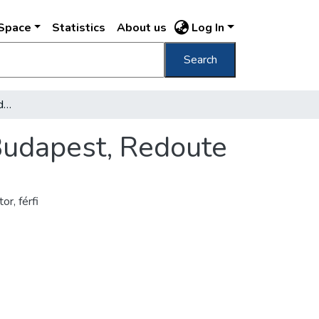
DSpace
Statistics
About us
Log In
Search
59. Budapest, Vigadó Budapest, Saalbau : Budapest, Redoute
Budapest, Redoute
tor
,
férfi