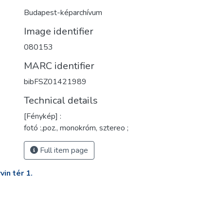
Budapest-képarchívum
Image identifier
080153
MARC identifier
bibFSZ01421989
Technical details
[Fénykép] :
fotó :,poz., monokróm, sztereo ;
Full item page
in tér 1.