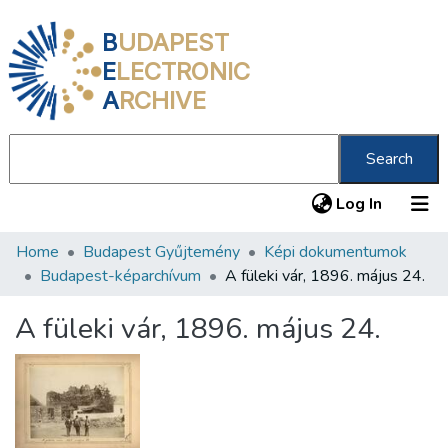
B
UDAPEST
E
LECTRONIC
A
RCHIVE
Search
(current
Log In
Home
Budapest Gyűjtemény
Képi dokumentumok
Communities & Collections
Budapest-képarchívum
A füleki vár, 1896. május 24.
All of DSpace
A füleki vár, 1896. május 24.
Statistics
About us