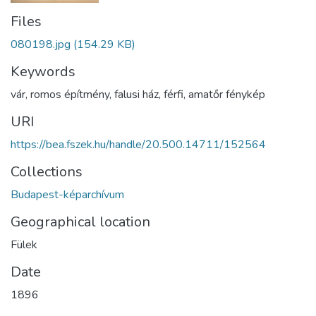
Files
080198.jpg
(154.29 KB)
Keywords
vár
,
romos építmény
,
falusi ház
,
férfi
,
amatőr fénykép
URI
https://bea.fszek.hu/handle/20.500.14711/152564
Collections
Budapest-képarchívum
Geographical location
Fülek
Date
1896