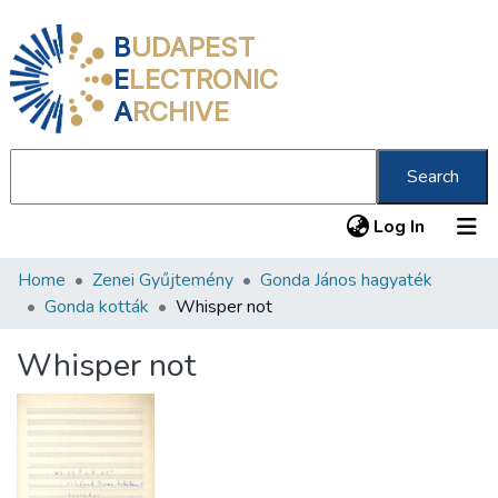
B
UDAPEST
E
LECTRONIC
A
RCHIVE
Search
(current
Log In
Home
Zenei Gyűjtemény
Gonda János hagyaték
Communities & Collections
Gonda kották
Whisper not
All of DSpace
Whisper not
Statistics
About us