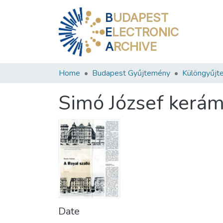
B
UDAPEST
E
LECTRONIC
A
RCHIVE
Home
Budapest Gyűjtemény
Különgyűjt
Simó József kerám
Date