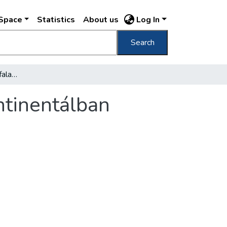
DSpace
Statistics
About us
Log In
Search
Simó József kerámia térfala a Duna Intercontinentálban
ntinentálban