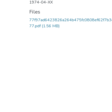
1974-04-XX
Files
77f97ad6423826a264b475fc0808ef62f7b3
77.pdf
(1.56 MB)