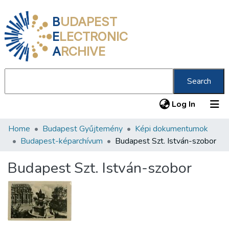
B
UDAPEST
E
LECTRONIC
A
RCHIVE
Search
(current
Log In
Home
Budapest Gyűjtemény
Képi dokumentumok
Communities & Collections
Budapest-képarchívum
Budapest Szt. István-szobor
All of DSpace
Budapest Szt. István-szobor
Statistics
About us