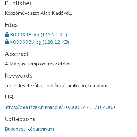
Publisher
Képzőművészet Alap Kiadóváll.,
Files
K000698.jpg
(143.24 KB)
K000698v.jpg
(128.12 KB)
Abstract
A Mátyás-templom részletével
Keywords
képes levelezőlap
,
emlékmű
,
uralkodó
,
templom
URI
https://bea.fszek.hu/handle/20.500.14711/164309
Collections
Budapest-képarchívum