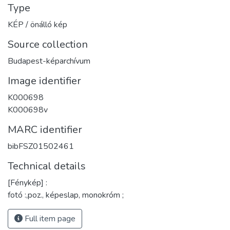
Type
KÉP / önálló kép
Source collection
Budapest-képarchívum
Image identifier
K000698
K000698v
MARC identifier
bibFSZ01502461
Technical details
[Fénykép] :
fotó :,poz., képeslap, monokróm ;
Full item page