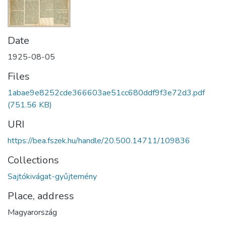
Date
1925-08-05
Files
1abae9e8252cde366603ae51cc680ddf9f3e72d3.pdf
(751.56 KB)
URI
https://bea.fszek.hu/handle/20.500.14711/109836
Collections
Sajtókivágat-gyűjtemény
Place, address
Magyarország