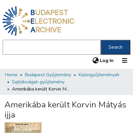
B
UDAPEST
E
LECTRONIC
A
RCHIVE
Search
(current
Log In
Home
Budapest Gyűjtemény
Különgyűjtemények
Communities & Collections
Sajtókivágat-gyűjtemény
All of DSpace
Amerikába került Korvin Mátyás ijja
Statistics
Amerikába került Korvin Mátyás
About us
ijja