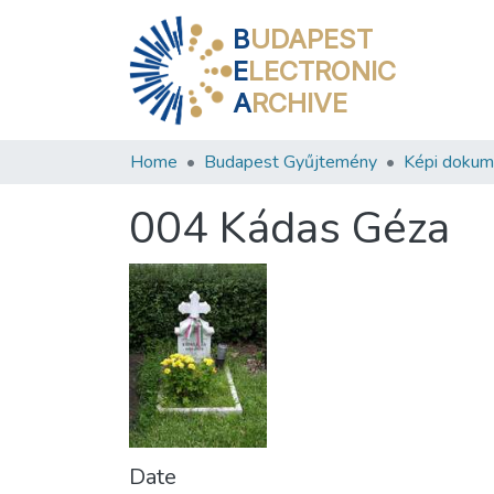
B
UDAPEST
E
LECTRONIC
A
RCHIVE
Home
Budapest Gyűjtemény
Képi doku
004 Kádas Géza
Date