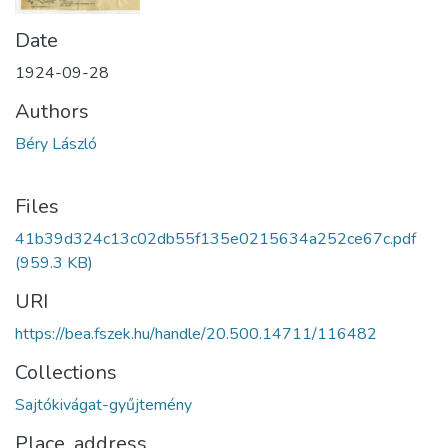
Date
1924-09-28
Authors
Béry László
Files
41b39d324c13c02db55f135e0215634a252ce67c.pdf
(959.3 KB)
URI
https://bea.fszek.hu/handle/20.500.14711/116482
Collections
Sajtókivágat-gyűjtemény
Place, address