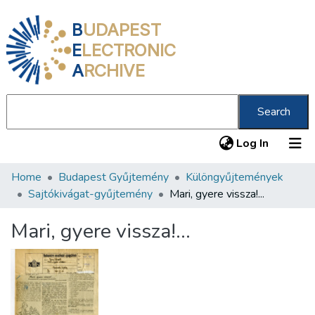
B
UDAPEST
E
LECTRONIC
A
RCHIVE
Search
(current
Log In
Home
Budapest Gyűjtemény
Különgyűjtemények
Communities & Collections
Sajtókivágat-gyűjtemény
Mari, gyere vissza!...
All of DSpace
Mari, gyere vissza!...
Statistics
About us