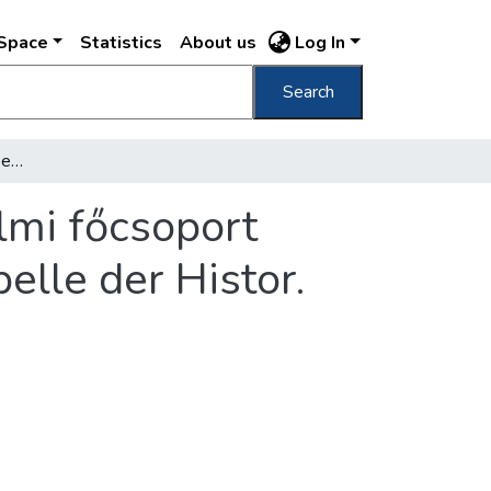
DSpace
Statistics
About us
Log In
Search
Ezredéves kiállítás Budapest, 1896 történelmi főcsoport kápolnája : section historique: chapelle : Capelle der Histor. Hauptgruppe /
lmi főcsoport
pelle der Histor.