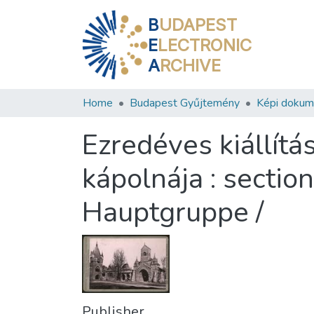
B
UDAPEST
E
LECTRONIC
A
RCHIVE
Home
Budapest Gyűjtemény
Képi doku
Ezredéves kiállít
kápolnája : section
Hauptgruppe /
Publisher