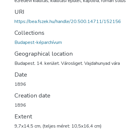
ezredévi kiállítás
,
kiállítási épület
,
kápolna
,
román stílus
URI
https://bea.fszek.hu/handle/20.500.14711/152156
Collections
Budapest-képarchívum
Geographical location
Budapest. 14. kerület. Városliget. Vajdahunyad vára
Date
1896
Creation date
1896
Extent
9,7x14,5 cm, (teljes méret: 10,5x16,4 cm)