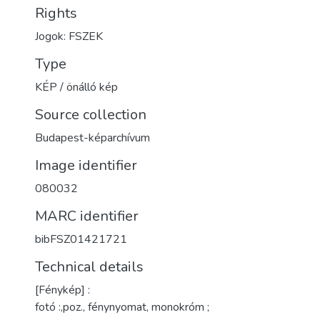
Rights
Jogok: FSZEK
Type
KÉP / önálló kép
Source collection
Budapest-képarchívum
Image identifier
080032
MARC identifier
bibFSZ01421721
Technical details
[Fénykép] :
fotó :,poz., fénynyomat, monokróm ;