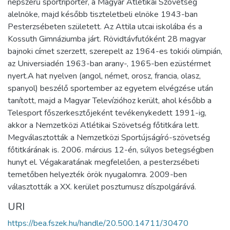
népszerű sportriporter, a Magyar Atlétikai Szövetség
alelnöke, majd később tiszteletbeli elnöke 1943-ban
Pesterzsébeten született. Az Attila utcai iskolába és a
Kossuth Gimnáziumba járt. Rövidtávfutóként 28 magyar
bajnoki címet szerzett, szerepelt az 1964-es tokiói olimpián,
az Universiadén 1963-ban arany-, 1965-ben ezüstérmet
nyert.A hat nyelven (angol, német, orosz, francia, olasz,
spanyol) beszélő sportember az egyetem elvégzése után
tanított, majd a Magyar Televízióhoz került, ahol később a
Telesport főszerkesztőjeként tevékenykedett 1991-ig,
akkor a Nemzetközi Atlétikai Szövetség főtitkára lett.
Megválasztották a Nemzetközi Sportújságíró-szövetség
főtitkárának is. 2006. március 12-én, súlyos betegségben
hunyt el. Végakaratának megfelelően, a pesterzsébeti
temetőben helyezték örök nyugalomra. 2009-ben
választották a XX. kerület posztumusz díszpolgárává.
URI
https://bea.fszek.hu/handle/20.500.14711/30470