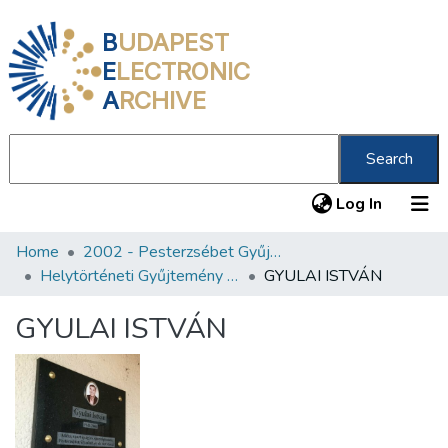
B
UDAPEST
E
LECTRONIC
A
RCHIVE
Search
(current
Log In
Home
2002 - Pesterzsébet Gyűjtemény
Communities & Collections
Helytörténeti Gyűjtemény (2002)
GYULAI ISTVÁN
All of DSpace
GYULAI ISTVÁN
Statistics
About us