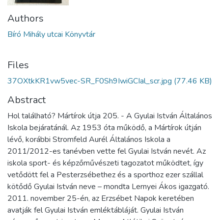
Authors
Bíró Mihály utcai Könyvtár
Files
37OXtkKR1vw5vec-SR_F0Sh9IwiGCIal_scr.jpg
(77.46 KB)
Abstract
Hol található? Mártírok útja 205. - A Gyulai István Általános
Iskola bejáratánál. Az 1953 óta működő, a Mártírok útján
lévő, korábbi Stromfeld Aurél Általános Iskola a
2011/2012-es tanévben vette fel Gyulai István nevét. Az
iskola sport- és képzőművészeti tagozatot működtet, így
vetődött fel a Pesterzsébethez és a sporthoz ezer szállal
kötődő Gyulai István neve – mondta Lernyei Ákos igazgató.
2011. november 25-én, az Erzsébet Napok keretében
avatják fel Gyulai István emléktábláját. Gyulai István