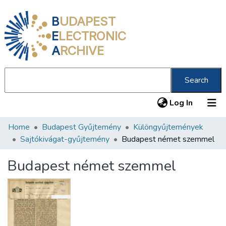
B
UDAPEST
E
LECTRONIC
A
RCHIVE
Search
(current
Log In
Home
Budapest Gyűjtemény
Különgyűjtemények
Communities & Collections
Sajtókivágat-gyűjtemény
Budapest német szemmel
All of DSpace
Budapest német szemmel
Statistics
About us