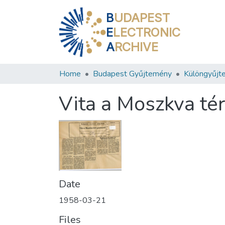
B
UDAPEST
E
LECTRONIC
A
RCHIVE
Home
Budapest Gyűjtemény
Különgyűjt
Vita a Moszkva té
Date
1958-03-21
Files