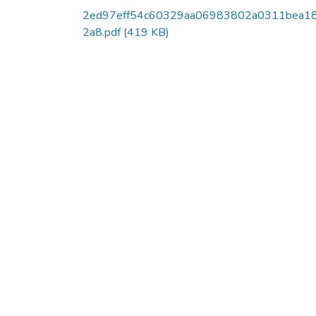
2ed97eff54c60329aa06983802a0311bea1
2a8.pdf
(419 KB)