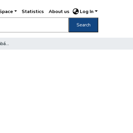
DSpace
Statistics
About us
Log In
Search
Vita a Moszkva téri gombáról