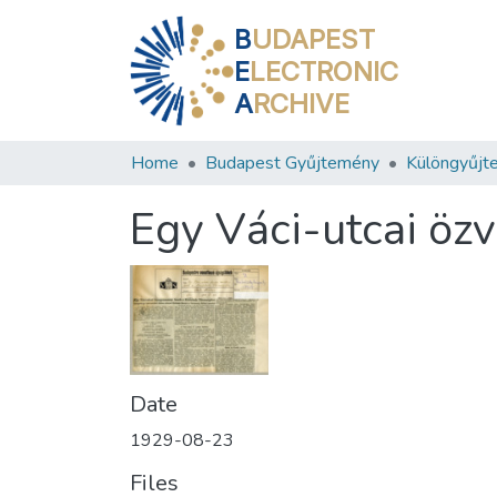
B
UDAPEST
E
LECTRONIC
A
RCHIVE
Home
Budapest Gyűjtemény
Különgyűjt
Egy Váci-utcai öz
Date
1929-08-23
Files