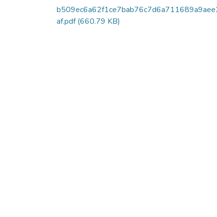
b509ec6a62f1ce7bab76c7d6a711689a9aee
af.pdf
(660.79 KB)