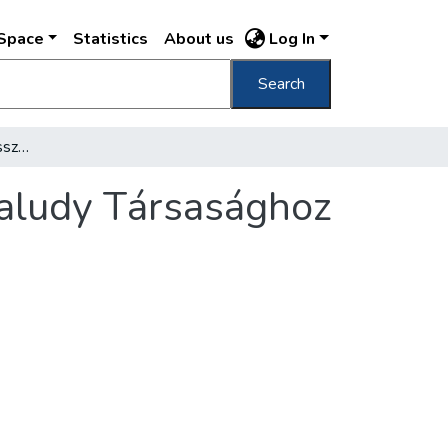
DSpace
Statistics
About us
Log In
Search
Egy Váci-utcai özvegyasszony levele a Kisfaludy Társasághoz
faludy Társasághoz