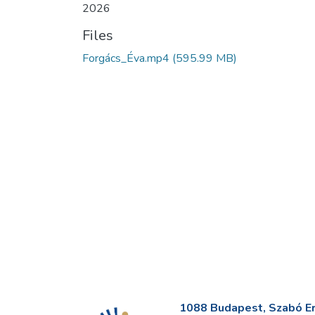
2026
Files
Forgács_Éva.mp4
(595.99 MB)
1088 Budapest, Szabó Erv