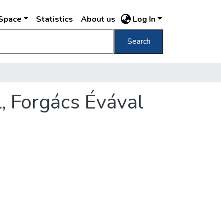
DSpace
Statistics
About us
Log In
Search
, Forgács Évával