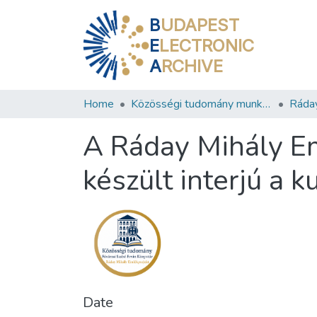
B
UDAPEST
E
LECTRONIC
A
RCHIVE
Home
Közösségi tudomány munkacsoport
Ráday
A Ráday Mihály Em
készült interjú a k
Date