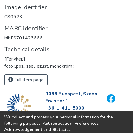
Image identifier
080923
MARC identifier
bibFSZ01423666
Technical details
[Fénykép]
fotó :,poz., zsel. ezüst, monokróm ;
Full item page
1088 Budapest, Szabó
Ervin tér 1.
+36-1-411-5000
info@fszek.hu
We collect and process your personal information for the
https://fszek.hu
following purposes:
Authentication, Preferences,
Acknowledgement and Statistics
.