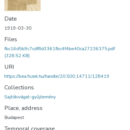
Date
1919-03-30
Files
fbc16d5b9c7cdf8d3361fbc4f4be40ca27236375.pdf
(328.52 KB)
URI
https://bea.fszek.hu/handle/20.500.14711/128419
Collections
Sajtókivágat-gyűjtemény
Place, address
Budapest
Temporal coverage