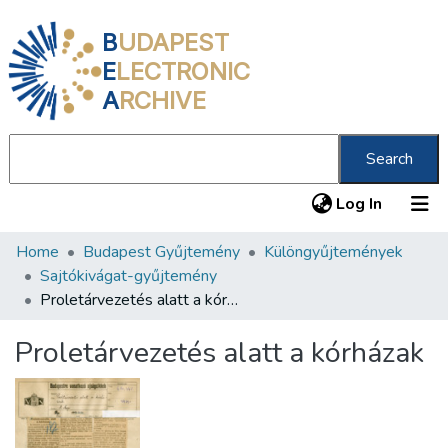
B
UDAPEST
E
LECTRONIC
A
RCHIVE
Search
(current
Log In
Home
Budapest Gyűjtemény
Különgyűjtemények
Communities & Collections
Sajtókivágat-gyűjtemény
All of DSpace
Proletárvezetés alatt a kórházak
Statistics
Proletárvezetés alatt a kórházak
About us