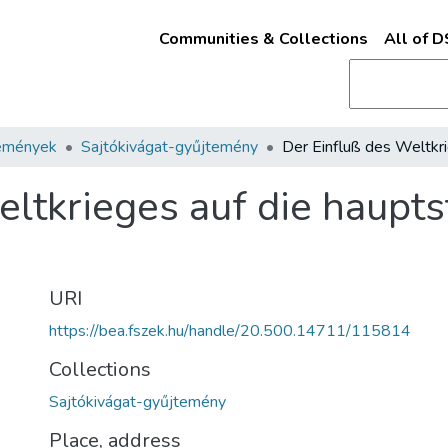
Communities & Collections
All of 
emények
Sajtókivágat-gyűjtemény
eltkrieges auf die haupts
URI
https://bea.fszek.hu/handle/20.500.14711/115814
Collections
Sajtókivágat-gyűjtemény
Place, address