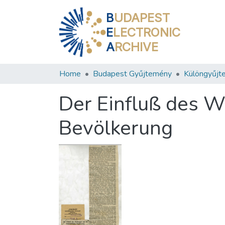
B
UDAPEST
E
LECTRONIC
A
RCHIVE
Home
Budapest Gyűjtemény
Különgyűjt
Der Einfluß des W
Bevölkerung