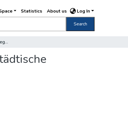
DSpace
Statistics
About us
Log In
Search
Der Einfluß des Weltkrieges auf die hauptstädtische Bevölkerung
tädtische