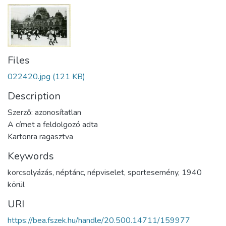
Files
022420.jpg
(121 KB)
Description
Szerző: azonosítatlan
A címet a feldolgozó adta
Kartonra ragasztva
Keywords
korcsolyázás
,
néptánc
,
népviselet
,
sportesemény
,
1940
körül
URI
https://bea.fszek.hu/handle/20.500.14711/159977