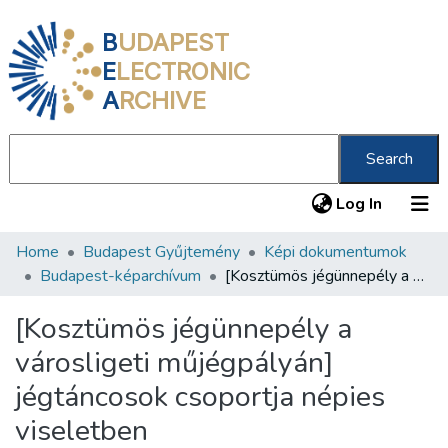
B
UDAPEST
E
LECTRONIC
A
RCHIVE
Search
(current
Log In
Home
Budapest Gyűjtemény
Képi dokumentumok
Communities & Collections
Budapest-képarchívum
[Kosztümös jégünnepély a városligeti műjégpályán] jégtáncosok csoportja népies viseletben
All of DSpace
[Kosztümös jégünnepély a
Statistics
városligeti műjégpályán]
About us
jégtáncosok csoportja népies
viseletben