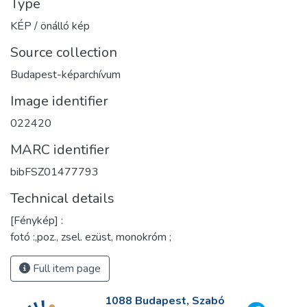
Type
KÉP / önálló kép
Source collection
Budapest-képarchívum
Image identifier
022420
MARC identifier
bibFSZ01477793
Technical details
[Fénykép] :
fotó :,poz., zsel. ezüst, monokróm ;
Full item page
1088 Budapest, Szabó