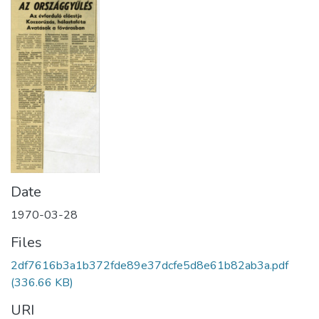
Date
1970-03-28
Files
2df7616b3a1b372fde89e37dcfe5d8e61b82ab3a.pdf
(336.66 KB)
URI