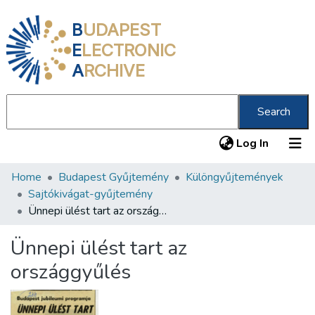
B
UDAPEST
E
LECTRONIC
A
RCHIVE
Search
(current
Log In
Home
Budapest Gyűjtemény
Különgyűjtemények
Communities & Collections
Sajtókivágat-gyűjtemény
All of DSpace
Ünnepi ülést tart az országgyűlés
Statistics
Ünnepi ülést tart az
About us
országgyűlés