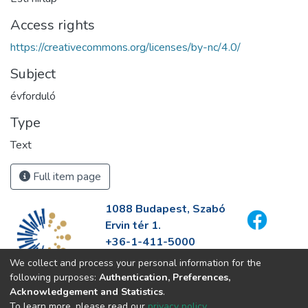
Access rights
https://creativecommons.org/licenses/by-nc/4.0/
Subject
évforduló
Type
Text
Full item page
1088 Budapest, Szabó
Ervin tér 1.
+36-1-411-5000
info@fszek.hu
We collect and process your personal information for the
https://fszek.hu
following purposes:
Authentication, Preferences,
Acknowledgement and Statistics
.
To learn more, please read our
privacy policy
.