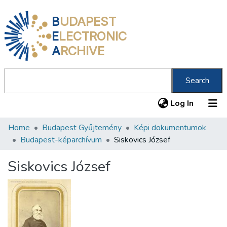
B
UDAPEST
E
LECTRONIC
A
RCHIVE
Search
(current
Log In
Home
Budapest Gyűjtemény
Képi dokumentumok
Communities & Collections
Budapest-képarchívum
Siskovics József
All of DSpace
Siskovics József
Statistics
About us