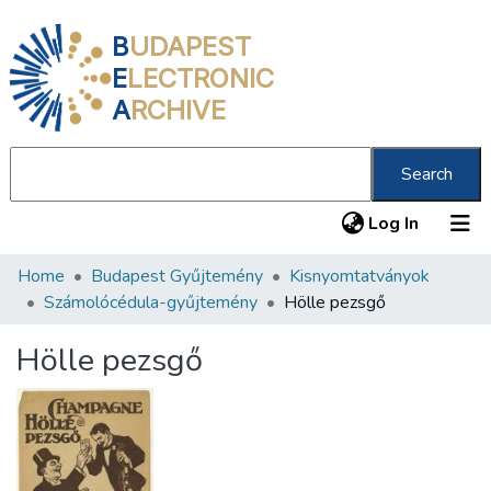
B
UDAPEST
E
LECTRONIC
A
RCHIVE
Search
(current
Log In
Home
Budapest Gyűjtemény
Kisnyomtatványok
Communities & Collections
Számolócédula-gyűjtemény
Hölle pezsgő
All of DSpace
Hölle pezsgő
Statistics
About us