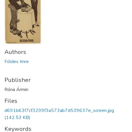
Authors
Földes Imre
Publisher
Róna Ármin
Files
d691b63f7cf3299f3a573ab7d539637e_screen.jpg
(142.53 KB)
Keywords