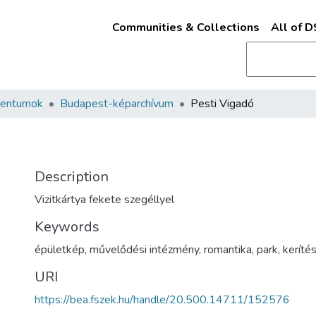
Communities & Collections
All of 
mentumok
Budapest-képarchívum
Pesti Vigadó
Description
Vizitkártya fekete szegéllyel
Keywords
épületkép
,
művelődési intézmény
,
romantika
,
park
,
keríté
URI
https://bea.fszek.hu/handle/20.500.14711/152576