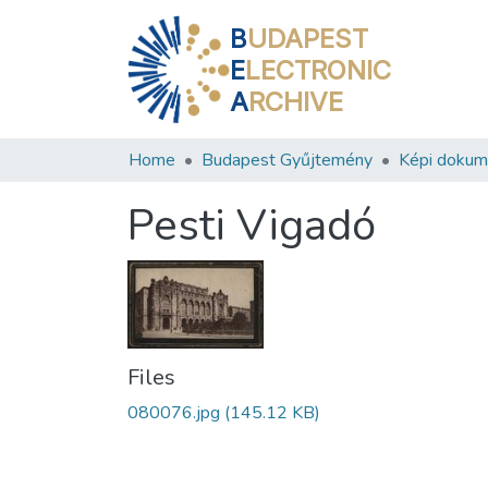
B
UDAPEST
E
LECTRONIC
A
RCHIVE
Home
Budapest Gyűjtemény
Képi doku
Pesti Vigadó
Files
080076.jpg
(145.12 KB)