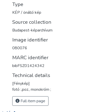
Type
KÉP / önálló kép
Source collection
Budapest-képarchívum
Image identifier
080076
MARC identifier
bibFSZ01424342
Technical details
[Fénykép]
fotó :,poz., monokróm ;
Full item page