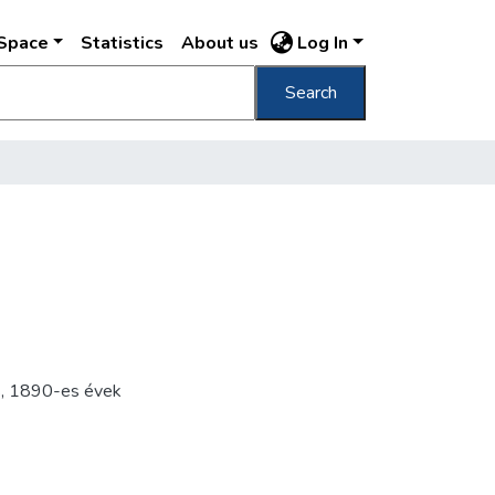
DSpace
Statistics
About us
Log In
Search
s
,
1890-es évek