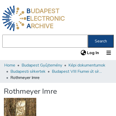
B
UDAPEST
E
LECTRONIC
A
RCHIVE
Search
(current
Log In
Home
Budapest Gyűjtemény
Képi dokumentumok
Communities & Collections
Budapesti sírkertek
Budapest VIII Fiumei út sírkert 3. rész
All of DSpace
Rothmeyer Imre
Statistics
Rothmeyer Imre
About us