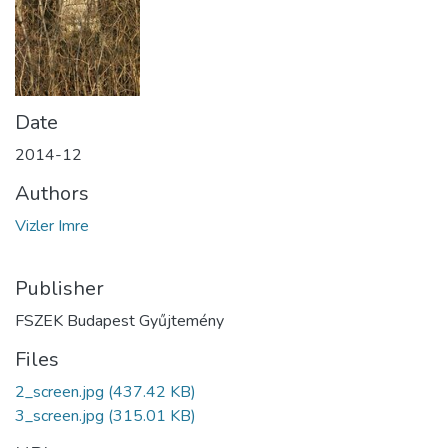
Date
2014-12
Authors
Vizler Imre
Publisher
FSZEK Budapest Gyűjtemény
Files
2_screen.jpg
(437.42 KB)
3_screen.jpg
(315.01 KB)