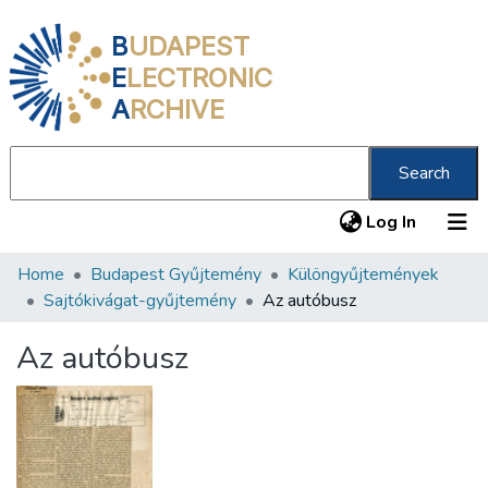
B
UDAPEST
E
LECTRONIC
A
RCHIVE
Search
(current
Log In
Home
Budapest Gyűjtemény
Különgyűjtemények
Communities & Collections
Sajtókivágat-gyűjtemény
Az autóbusz
All of DSpace
Az autóbusz
Statistics
About us