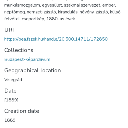
munkásmozgalom
,
egyesület
,
szakmai szervezet
,
ember
,
néptömeg
,
nemzeti zászló
,
kirándulás
,
növény
,
zászló
,
külső
felvétel
,
csoportkép
,
1880-as évek
URI
https://bea.fszek.hu/handle/20.500.14711/172850
Collections
Budapest-képarchívum
Geographical location
Visegrád
Date
[1889]
Creation date
1889