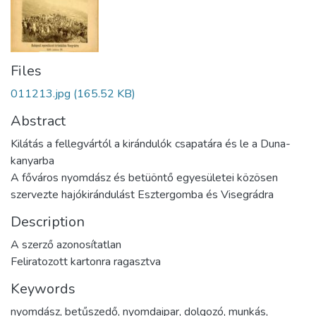
Files
011213.jpg
(165.52 KB)
Abstract
Kilátás a fellegvártól a kirándulók csapatára és le a Duna-
kanyarba
A főváros nyomdász és betüöntő egyesületei közösen
szervezte hajókirándulást Esztergomba és Visegrádra
Description
A szerző azonosítatlan
Feliratozott kartonra ragasztva
Keywords
nyomdász
,
betűszedő
,
nyomdaipar
,
dolgozó
,
munkás
,