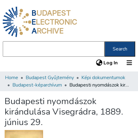
B
UDAPEST
E
LECTRONIC
A
RCHIVE
Search
(current
Log In
Home
Budapest Gyűjtemény
Képi dokumentumok
Communities & Collections
Budapest-képarchívum
Budapesti nyomdászok kirándulása Visegrádra, 1889. június 29.
All of DSpace
Budapesti nyomdászok
Statistics
kirándulása Visegrádra, 1889.
About us
június 29.