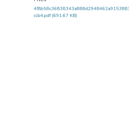
4f8b58c36838343a888d2948462a915388
ccb4.pdf
(691.67 KB)