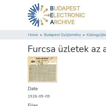
B
UDAPEST
E
LECTRONIC
A
RCHIVE
Home
Budapest Gyűjtemény
Különgyűjt
Furcsa üzletek az 
Date
1926-09-09
Files