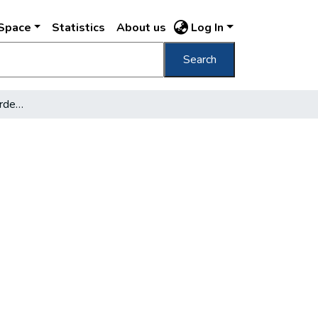
DSpace
Statistics
About us
Log In
Search
Furcsa üzletek az apróhirdetési rovatokban