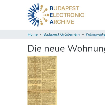
B
UDAPEST
E
LECTRONIC
A
RCHIVE
Home
Budapest Gyűjtemény
Különgyűjt
Die neue Wohnun