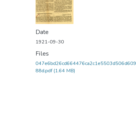
Date
1921-09-30
Files
047e6bd26cd664476ca2c1e5503d506d60
88d.pdf
(1.64 MB)