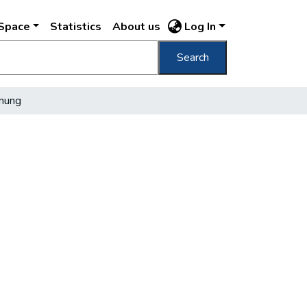
DSpace
Statistics
About us
Log In
Search
nung