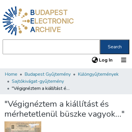
B
UDAPEST
E
LECTRONIC
A
RCHIVE
Search
(current
Log In
Home
Budapest Gyűjtemény
Különgyűjtemények
Communities & Collections
Sajtókivágat-gyűjtemény
All of DSpace
"Végignéztem a kiállítást és mérhetetlenül büszke vagyok…"
Statistics
"Végignéztem a kiállítást és
About us
mérhetetlenül büszke vagyok…"