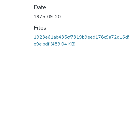
Date
1975-09-20
Files
1923e61ab435cf7319b9eed178c9a72d16d
e9e.pdf
(489.04 KB)