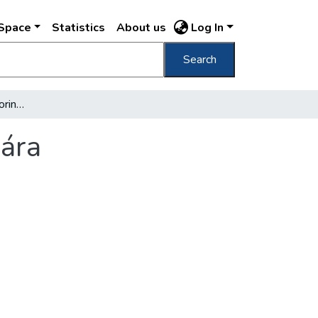
DSpace
Statistics
About us
Log In
Search
Öt év alatt 9,5 milliárd forint a házak javítására
sára