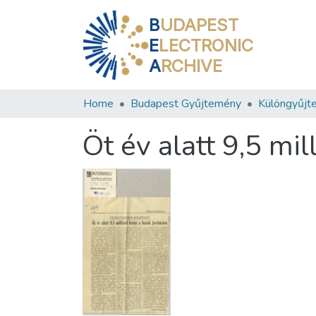
B
UDAPEST
E
LECTRONIC
A
RCHIVE
Home
Budapest Gyűjtemény
Különgyűjt
Öt év alatt 9,5 mil