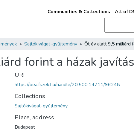
Communities & Collections
All of 
emények
Sajtókivágat-gyűjtemény
liárd forint a házak javítá
URI
https://bea.fszek.hu/handle/20.500.14711/96248
Collections
Sajtókivágat-gyűjtemény
Place, address
Budapest