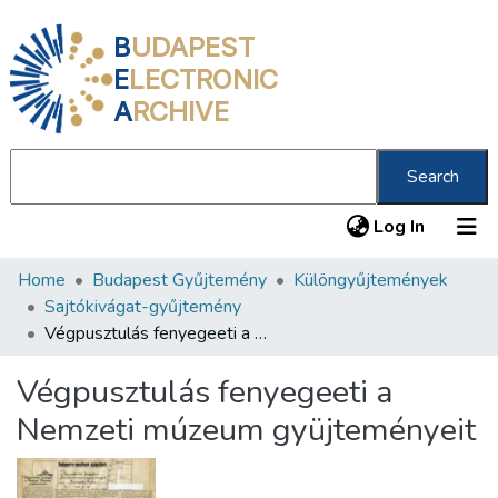
B
UDAPEST
E
LECTRONIC
A
RCHIVE
Search
(current
Log In
Home
Budapest Gyűjtemény
Különgyűjtemények
Communities & Collections
Sajtókivágat-gyűjtemény
All of DSpace
Végpusztulás fenyegeeti a Nemzeti múzeum gyüjteményeit
Statistics
Végpusztulás fenyegeeti a
About us
Nemzeti múzeum gyüjteményeit