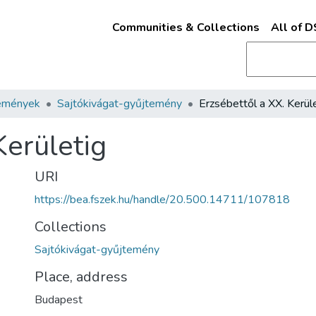
Communities & Collections
All of 
emények
Sajtókivágat-gyűjtemény
Erzsébettől a XX. Kerül
Kerületig
URI
https://bea.fszek.hu/handle/20.500.14711/107818
Collections
Sajtókivágat-gyűjtemény
Place, address
Budapest