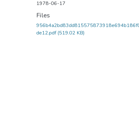
1978-06-17
Files
956b4a2bd83dd815575873918e694b186f
de12.pdf
(519.02 KB)