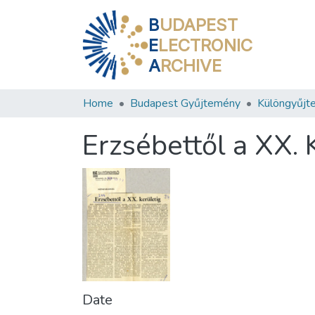
B
UDAPEST
E
LECTRONIC
A
RCHIVE
Home
Budapest Gyűjtemény
Különgyűjt
Erzsébettől a XX. 
Date