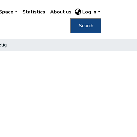
DSpace
Statistics
About us
Log In
Search
etig