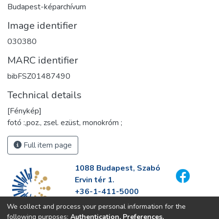
Budapest-képarchívum
Image identifier
030380
MARC identifier
bibFSZ01487490
Technical details
[Fénykép]
fotó :,poz., zsel. ezüst, monokróm ;
Full item page
1088 Budapest, Szabó
Ervin tér 1.
+36-1-411-5000
info@fszek.hu
We collect and process your personal information for the
https://fszek.hu
following purposes:
Authentication, Preferences,