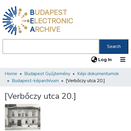
B
UDAPEST
E
LECTRONIC
A
RCHIVE
Search
(current
Log In
Home
Budapest Gyűjtemény
Képi dokumentumok
Communities & Collections
Budapest-képarchívum
[Verbőczy utca 20.]
All of DSpace
[Verbőczy utca 20.]
Statistics
About us