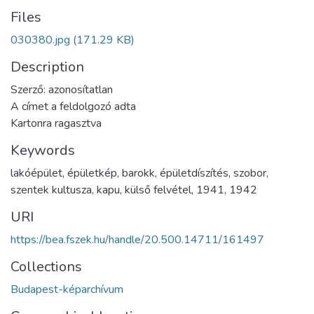
Files
030380.jpg
(171.29 KB)
Description
Szerző: azonosítatlan
A címet a feldolgozó adta
Kartonra ragasztva
Keywords
lakóépület
,
épületkép
,
barokk
,
épületdíszítés
,
szobor
,
szentek kultusza
,
kapu
,
külső felvétel
,
1941
,
1942
URI
https://bea.fszek.hu/handle/20.500.14711/161497
Collections
Budapest-képarchívum