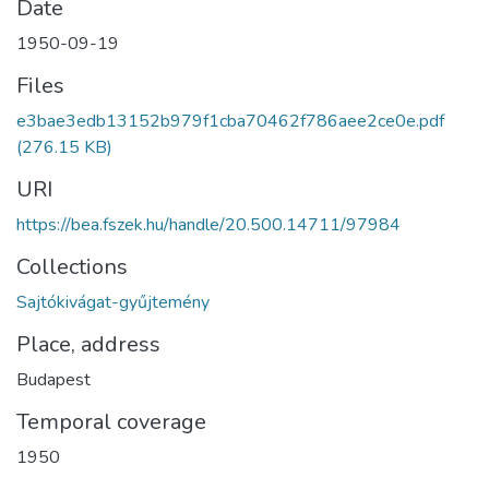
Date
1950-09-19
Files
e3bae3edb13152b979f1cba70462f786aee2ce0e.pdf
(276.15 KB)
URI
https://bea.fszek.hu/handle/20.500.14711/97984
Collections
Sajtókivágat-gyűjtemény
Place, address
Budapest
Temporal coverage
1950