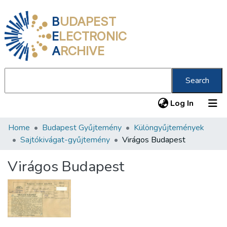
B
UDAPEST
E
LECTRONIC
A
RCHIVE
Search
(current
Log In
Home
Budapest Gyűjtemény
Különgyűjtemények
Communities & Collections
Sajtókivágat-gyűjtemény
Virágos Budapest
All of DSpace
Virágos Budapest
Statistics
About us