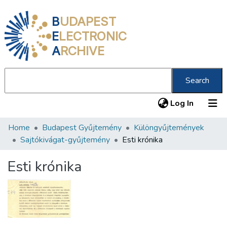
B
UDAPEST
E
LECTRONIC
A
RCHIVE
Search
(current
Log In
Home
Budapest Gyűjtemény
Különgyűjtemények
Communities & Collections
Sajtókivágat-gyűjtemény
Esti krónika
All of DSpace
Esti krónika
Statistics
About us